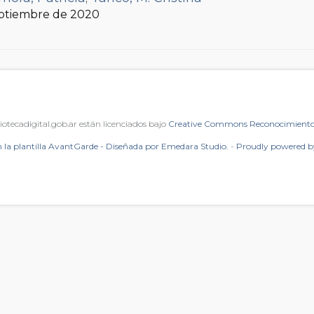
eptiembre de 2020
iotecadigital.gob.ar están licenciados bajo
Creative Commons Reconocimiento 
 la plantilla AvantGarde - Diseñada por Emedara Studio.
-
Proudly powered 