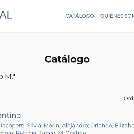
CATÁLOGO
QUIÉNES SO
Catálogo
o M."
Ord
entino
;
Iacopetti, Silvia
;
Morin, Alejandro
;
Orlando, Elizab
mora, Patricia
;
Tanco, M. Cristina