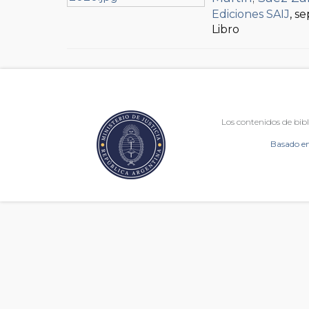
Ediciones SAIJ
, s
Libro
Los contenidos de bibl
Basado en