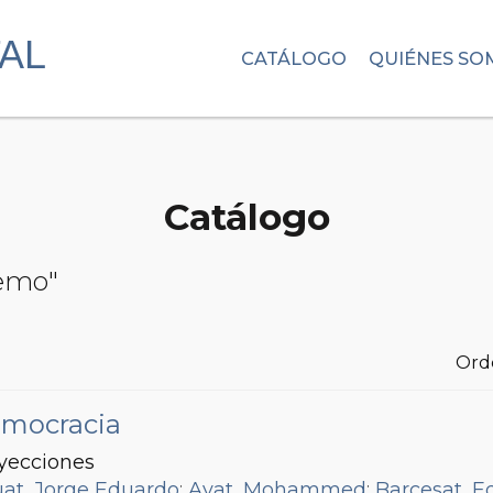
CATÁLOGO
QUIÉNES SO
Catálogo
Remo"
Ord
democracia
oyecciones
at, Jorge Eduardo
;
Ayat, Mohammed
;
Barcesat, E