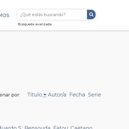
MOS
Búsqueda avanzada
Título
Autor/a
Fecha
Serie
enar por:
duardo S.
;
Bensouda, Fatou
;
Caetano,