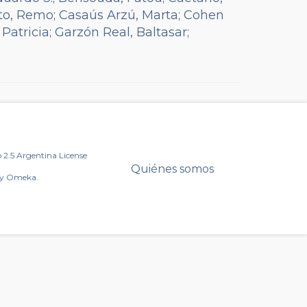
tto, Remo
;
Casaús Arzú, Marta
;
Cohen
 Patricia
;
Garzón Real, Baltasar
;
Gorosito, Mayki
;
Heredia Miranda,
;
Naftal, Alejandra
;
Ortiz Rojas, Ma.
Rousseff, Dilma
;
Rozanski, Carlos
;
I.
;
Taiana, Jorge
;
Torres, Sergio
;
2.5 Argentina License
Quiénes somos
by Omeka.