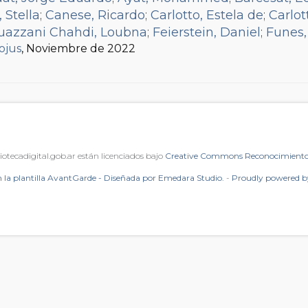
, Stella
;
Canese, Ricardo
;
Carlotto, Estela de
;
Carlo
uazzani Chahdi, Loubna
;
Feierstein, Daniel
;
Funes,
fojus
il Lozano, Fernanda
, Noviembre de 2022
;
Gonçalves Granada, Manuel
;
ñero, Mariana
;
Kaufman, Alejandro
;
Mena, J. Martín
uivel, Adolfo
;
Raggio, Sandra
;
Romano, Silvina M.
;
Sampietro, Virginia
;
Sané, Pierre
;
Schapiro, Hernán 
Vinyes, Ricardo
;
Wyllys, Jean
iotecadigital.gob.ar están licenciados bajo
Creative Commons Reconocimiento 
 la plantilla AvantGarde - Diseñada por Emedara Studio.
-
Proudly powered 