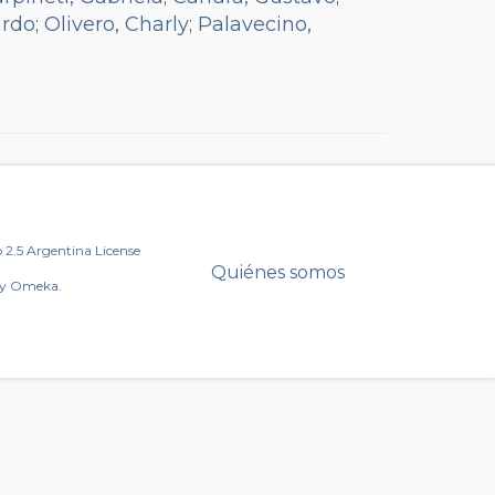
ardo
;
Olivero, Charly
;
Palavecino,
2.5 Argentina License
Quiénes somos
by Omeka.