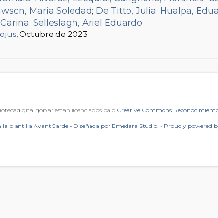
wson, María Soledad
;
De Titto, Julia
;
Hualpa, Edu
 Carina
;
Selleslagh, Ariel Eduardo
fojus
, Octubre de 2023
iotecadigital.gob.ar están licenciados bajo
Creative Commons Reconocimiento 
 la plantilla AvantGarde - Diseñada por Emedara Studio.
-
Proudly powered 