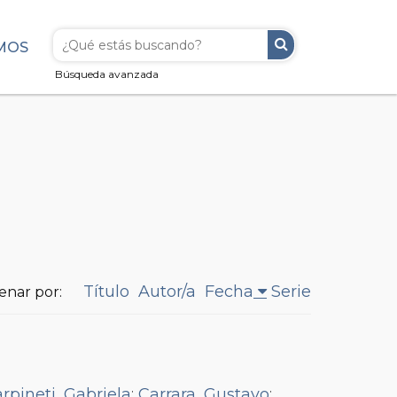
MOS
Búsqueda avanzada
Título
Autor/a
Fecha
Serie
enar por:
rpineti, Gabriela
;
Carrara, Gustavo
;