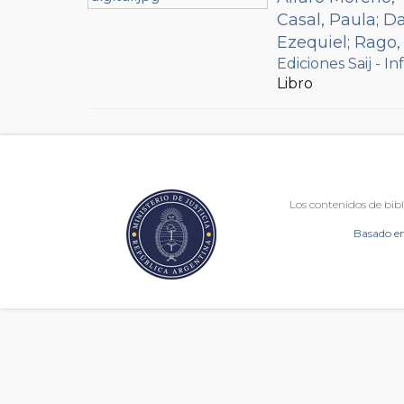
Casal, Paula
;
Da
Ezequiel
;
Rago,
Ediciones Saij - In
Libro
Los contenidos de bibl
Basado en