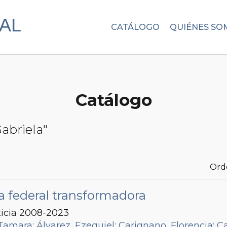
CATÁLOGO
QUIÉNES SO
Catálogo
Gabriela"
Ord
ca federal transformadora
ticia 2008-2023
 Tamara
;
Álvarez, Ezequiel
;
Carignano, Florencia
;
Ca