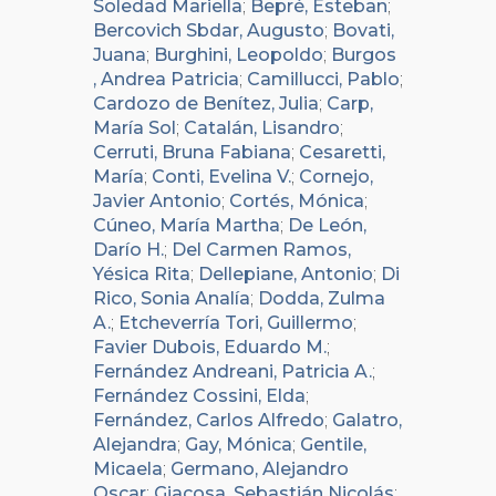
Soledad Mariella
;
Bepré, Esteban
;
Bercovich Sbdar, Augusto
;
Bovati,
Juana
;
Burghini, Leopoldo
;
Burgos
, Andrea Patricia
;
Camillucci, Pablo
;
Cardozo de Benítez, Julia
;
Carp,
María Sol
;
Catalán, Lisandro
;
Cerruti, Bruna Fabiana
;
Cesaretti,
María
;
Conti, Evelina V.
;
Cornejo,
Javier Antonio
;
Cortés, Mónica
;
Cúneo, María Martha
;
De León,
Darío H.
;
Del Carmen Ramos,
Yésica Rita
;
Dellepiane, Antonio
;
Di
Rico, Sonia Analía
;
Dodda, Zulma
A.
;
Etcheverría Tori, Guillermo
;
Favier Dubois, Eduardo M.
;
Fernández Andreani, Patricia A.
;
Fernández Cossini, Elda
;
Fernández, Carlos Alfredo
;
Galatro,
Alejandra
;
Gay, Mónica
;
Gentile,
Micaela
;
Germano, Alejandro
Oscar
;
Giacosa, Sebastián Nicolás
;