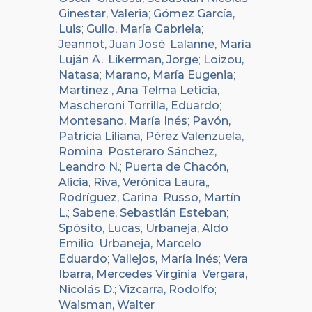
Ginestar, Valeria
;
Gómez García,
Luis
;
Gullo, María Gabriela
;
Jeannot, Juan José
;
Lalanne, María
Luján A.
;
Likerman, Jorge
;
Loizou,
Natasa
;
Marano, María Eugenia
;
Martínez , Ana Telma Leticia
;
Mascheroni Torrilla, Eduardo
;
Montesano, María Inés
;
Pavón,
Patricia Liliana
;
Pérez Valenzuela,
Romina
;
Posteraro Sánchez,
Leandro N.
;
Puerta de Chacón,
Alicia
;
Riva, Verónica Laura,
;
Rodríguez, Carina
;
Russo, Martín
L.
;
Sabene, Sebastián Esteban
;
Spósito, Lucas
;
Urbaneja, Aldo
Emilio
;
Urbaneja, Marcelo
Eduardo
;
Vallejos, María Inés
;
Vera
Ibarra, Mercedes Virginia
;
Vergara,
Nicolás D.
;
Vizcarra, Rodolfo
;
Waisman, Walter