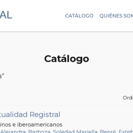
CATÁLOGO
QUIÉNES SO
Catálogo
a"
Ord
ualidad Registral
inos e iberoamericanos
 Alejandra
;
Barboza, Soledad Mariella
;
Bepré, Este