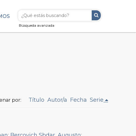
MOS
Búsqueda avanzada
Título
Autor/a
Fecha
Serie
enar por:
ban
;
Bercovich Sbdar, Augusto
;