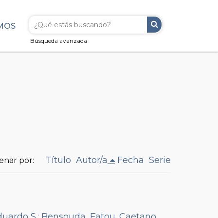
MOS
Búsqueda avanzada
Título
Autor/a
Fecha
Serie
enar por:
duardo S.
;
Bensouda, Fatou
;
Caetano,