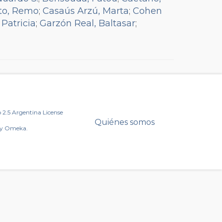
tto, Remo
;
Casaús Arzú, Marta
;
Cohen
 Patricia
;
Garzón Real, Baltasar
;
Gorosito, Mayki
;
Heredia Miranda,
;
Naftal, Alejandra
;
Ortiz Rojas, Ma.
Rousseff, Dilma
;
Rozanski, Carlos
;
I.
;
Taiana, Jorge
;
Torres, Sergio
;
2.5 Argentina License
Quiénes somos
by Omeka.