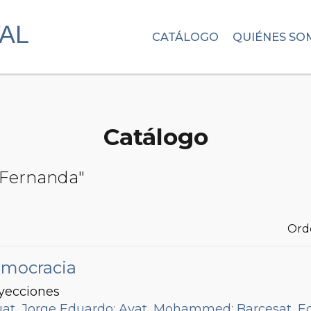
CATÁLOGO
QUIÉNES SO
Catálogo
, Fernanda"
Ord
democracia
oyecciones
at, Jorge Eduardo
;
Ayat, Mohammed
;
Barcesat, E