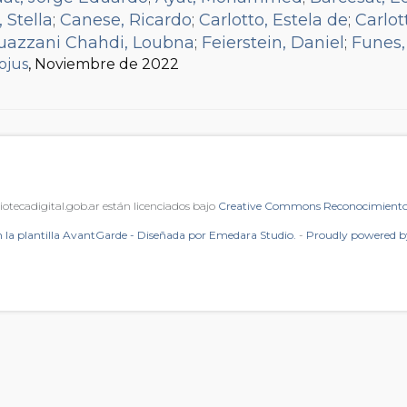
, Stella
;
Canese, Ricardo
;
Carlotto, Estela de
;
Carlo
uazzani Chahdi, Loubna
;
Feierstein, Daniel
;
Funes,
fojus
il Lozano, Fernanda
, Noviembre de 2022
;
Gonçalves Granada, Manuel
;
ñero, Mariana
;
Kaufman, Alejandro
;
Mena, J. Martín
uivel, Adolfo
;
Raggio, Sandra
;
Romano, Silvina M.
;
Sampietro, Virginia
;
Sané, Pierre
;
Schapiro, Hernán 
Vinyes, Ricardo
;
Wyllys, Jean
iotecadigital.gob.ar están licenciados bajo
Creative Commons Reconocimiento 
 la plantilla AvantGarde - Diseñada por Emedara Studio.
-
Proudly powered 