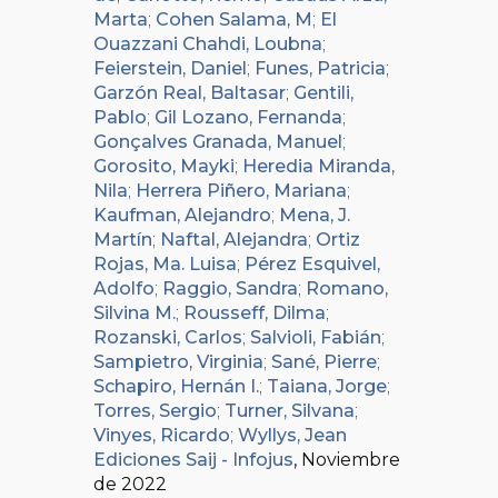
Marta
;
Cohen Salama, M
;
El
Ouazzani Chahdi, Loubna
;
Feierstein, Daniel
;
Funes, Patricia
;
Garzón Real, Baltasar
;
Gentili,
Pablo
;
Gil Lozano, Fernanda
;
Gonçalves Granada, Manuel
;
Gorosito, Mayki
;
Heredia Miranda,
Nila
;
Herrera Piñero, Mariana
;
Kaufman, Alejandro
;
Mena, J.
Martín
;
Naftal, Alejandra
;
Ortiz
Rojas, Ma. Luisa
;
Pérez Esquivel,
Adolfo
;
Raggio, Sandra
;
Romano,
Silvina M.
;
Rousseff, Dilma
;
Rozanski, Carlos
;
Salvioli, Fabián
;
Sampietro, Virginia
;
Sané, Pierre
;
Schapiro, Hernán I.
;
Taiana, Jorge
;
Torres, Sergio
;
Turner, Silvana
;
Vinyes, Ricardo
;
Wyllys, Jean
Ediciones Saij - Infojus
, Noviembre
de 2022