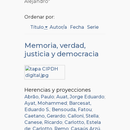
Alejandro"
Ordenar por:
Título
Autor/a
Fecha
Serie
Memoria, verdad,
justicia y democracia
Herencias y proyecciones
Abrão, Paulo
;
Auat, Jorge Eduardo
;
Ayat, Mohammed
;
Barcesat,
Eduardo S.
;
Bensouda, Fatou
;
Caetano, Gerardo
;
Calloni, Stella
;
Canese, Ricardo
;
Carlotto, Estela
de
;
Carlotto, Remo
;
Casaús Arzú,