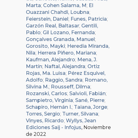
Marta
;
Cohen Salama, M
;
El
Ouazzani Chahdi, Loubna
;
Feierstein, Daniel
;
Funes, Patricia
;
Garzón Real, Baltasar
;
Gentili,
Pablo
;
Gil Lozano, Fernanda
;
Gonçalves Granada, Manuel
;
Gorosito, Mayki
;
Heredia Miranda,
Nila
;
Herrera Piñero, Mariana
;
Kaufman, Alejandro
;
Mena, J.
Martín
;
Naftal, Alejandra
;
Ortiz
Rojas, Ma. Luisa
;
Pérez Esquivel,
Adolfo
;
Raggio, Sandra
;
Romano,
Silvina M.
;
Rousseff, Dilma
;
Rozanski, Carlos
;
Salvioli, Fabián
;
Sampietro, Virginia
;
Sané, Pierre
;
Schapiro, Hernán I.
;
Taiana, Jorge
;
Torres, Sergio
;
Turner, Silvana
;
Vinyes, Ricardo
;
Wyllys, Jean
Ediciones Saij - Infojus
, Noviembre
de 2022