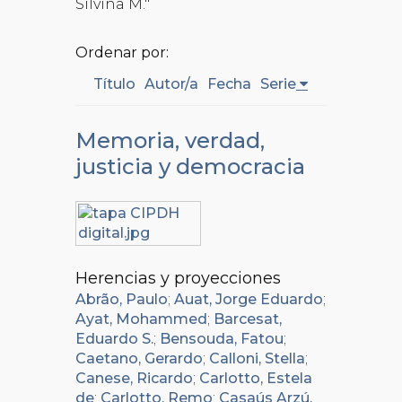
Silvina M."
Ordenar por:
Título
Autor/a
Fecha
Serie
Memoria, verdad,
justicia y democracia
Herencias y proyecciones
Abrão, Paulo
;
Auat, Jorge Eduardo
;
Ayat, Mohammed
;
Barcesat,
Eduardo S.
;
Bensouda, Fatou
;
Caetano, Gerardo
;
Calloni, Stella
;
Canese, Ricardo
;
Carlotto, Estela
de
;
Carlotto, Remo
;
Casaús Arzú,