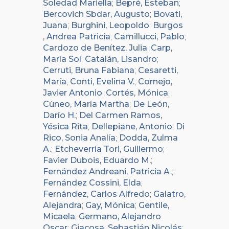
Soledad Mariella
;
Bepré, Esteban
;
Bercovich Sbdar, Augusto
;
Bovati,
Juana
;
Burghini, Leopoldo
;
Burgos
, Andrea Patricia
;
Camillucci, Pablo
;
Cardozo de Benítez, Julia
;
Carp,
María Sol
;
Catalán, Lisandro
;
Cerruti, Bruna Fabiana
;
Cesaretti,
María
;
Conti, Evelina V.
;
Cornejo,
Javier Antonio
;
Cortés, Mónica
;
Cúneo, María Martha
;
De León,
Darío H.
;
Del Carmen Ramos,
Yésica Rita
;
Dellepiane, Antonio
;
Di
Rico, Sonia Analía
;
Dodda, Zulma
A.
;
Etcheverría Tori, Guillermo
;
Favier Dubois, Eduardo M.
;
Fernández Andreani, Patricia A.
;
Fernández Cossini, Elda
;
Fernández, Carlos Alfredo
;
Galatro,
Alejandra
;
Gay, Mónica
;
Gentile,
Micaela
;
Germano, Alejandro
Oscar
;
Giacosa, Sebastián Nicolás
;