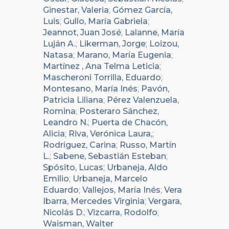
Ginestar, Valeria
;
Gómez García,
Luis
;
Gullo, María Gabriela
;
Jeannot, Juan José
;
Lalanne, María
Luján A.
;
Likerman, Jorge
;
Loizou,
Natasa
;
Marano, María Eugenia
;
Martínez , Ana Telma Leticia
;
Mascheroni Torrilla, Eduardo
;
Montesano, María Inés
;
Pavón,
Patricia Liliana
;
Pérez Valenzuela,
Romina
;
Posteraro Sánchez,
Leandro N.
;
Puerta de Chacón,
Alicia
;
Riva, Verónica Laura,
;
Rodríguez, Carina
;
Russo, Martín
L.
;
Sabene, Sebastián Esteban
;
Spósito, Lucas
;
Urbaneja, Aldo
Emilio
;
Urbaneja, Marcelo
Eduardo
;
Vallejos, María Inés
;
Vera
Ibarra, Mercedes Virginia
;
Vergara,
Nicolás D.
;
Vizcarra, Rodolfo
;
Waisman, Walter