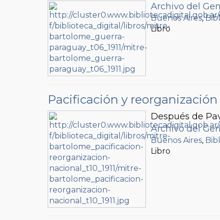
Archivo del Gen
Buenos Aires
,
Bib
Libro
Pacificación y reorganización
Después de Pa
Archivo del Gen
Buenos Aires
,
Bib
Libro