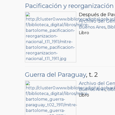
Pacificación y reorganización
Después de Pav
Archivo del Gen
Buenos Aires
,
Bib
Libro
Guerra del Paraguay
, t. 2
Archivo del Gen
Buenos Aires
,
Bib
Libro