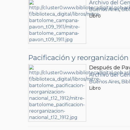
Archivo del Gen
Buenos Aires
,
Bib
Libro
Pacificación y reorganización
Después de Pav
Archivo del Gen
Buenos Aires
,
Bib
Libro