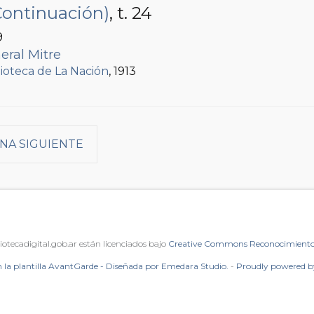
Continuación)
, t. 24
9
eral Mitre
lioteca de La Nación
, 1913
NA SIGUIENTE
iotecadigital.gob.ar están licenciados bajo
Creative Commons Reconocimiento 
 la plantilla AvantGarde - Diseñada por Emedara Studio.
-
Proudly powered 