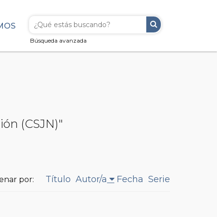
MOS
Búsqueda avanzada
ción (CSJN)"
Título
Autor/a
Fecha
Serie
enar por: