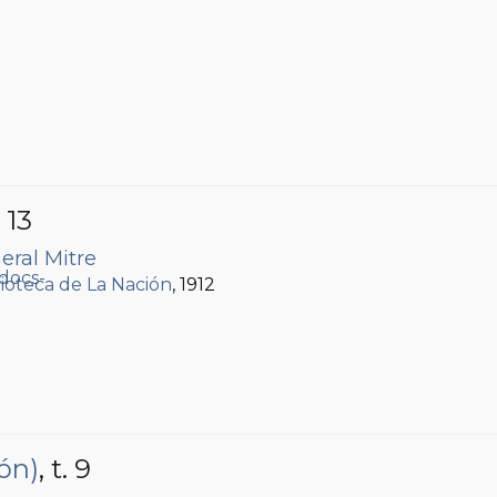
. 13
eral Mitre
lioteca de La Nación
, 1912
ón)
, t. 9