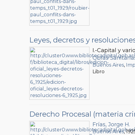
Leyes, decretos y resolucione
I.-Capital y vari
Obras Sanitaria
Buenos Aires
,
Imp
Libro
Derecho Procesal (materia cri
Frías, Jorge H.
Buenos Aires
, 192