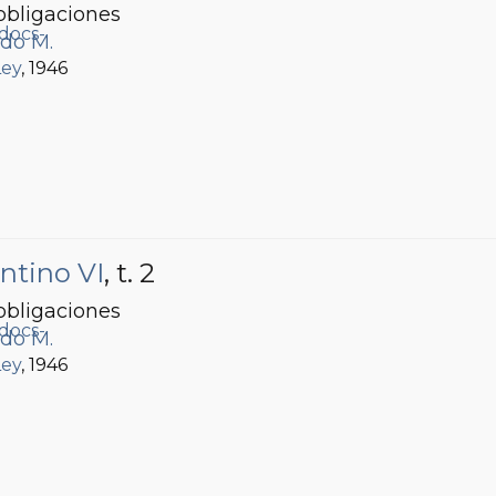
obligaciones
do M.
Ley
, 1946
ntino VI
, t. 2
obligaciones
do M.
Ley
, 1946