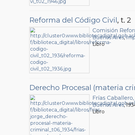
Reforma del Código Civil
, t. 2
Comisión Refor
Buenos Aires
,
Imp
Libro
Derecho Procesal (materia cri
Frías Caballero,
Buenos Aires
, 193
Libro