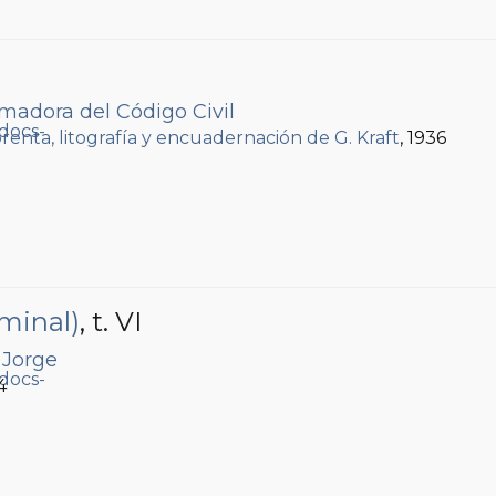
madora del Código Civil
renta, litografía y encuadernación de G. Kraft
, 1936
minal)
, t. VI
 Jorge
4