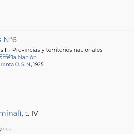
s N°6
os II.- Provincias y territorios nacionales
s de la Nación
renta O. S. N.
, 1925
minal)
, t. IV
5