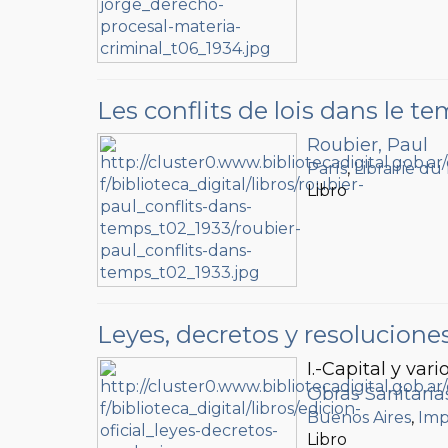
Les conflits de lois dans le t
Roubier, Paul
París
,
Librairie du
Libro
Leyes, decretos y resolucione
I.-Capital y vari
Obras Sanitaria
Buenos Aires
,
Imp
Libro