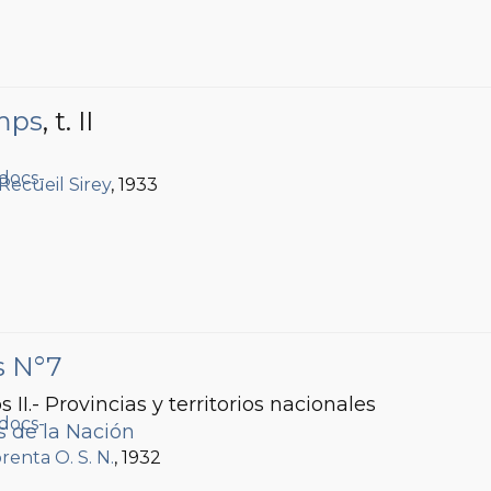
emps
, t. II
 Recueil Sirey
, 1933
s N°7
os II.- Provincias y territorios nacionales
s de la Nación
renta O. S. N.
, 1932