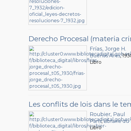
Derecho Procesal (materia cri
Frías, Jorge H.
Buenos Aires
, 193
Libro
Les conflits de lois dans le t
Roubier, Paul
París
,
Librairie du
Libro