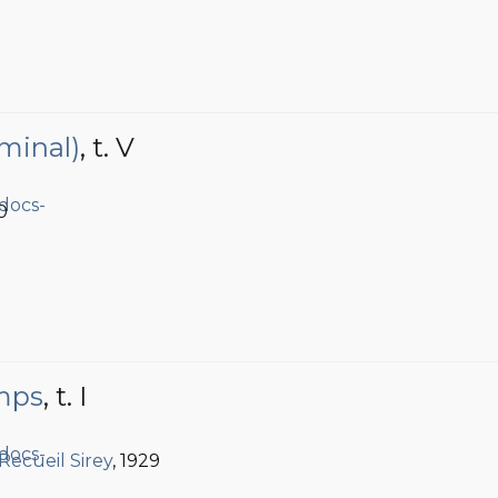
minal)
, t. V
0
emps
, t. I
 Recueil Sirey
, 1929