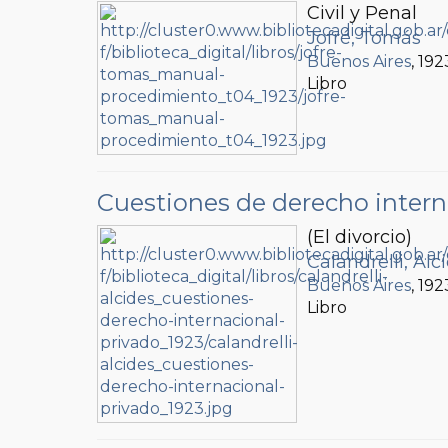
Civil y Penal
Jofré, Tomás
Buenos Aires
, 192
Libro
Cuestiones de derecho intern
(El divorcio)
Calandrelli, Alc
Buenos Aires
, 192
Libro