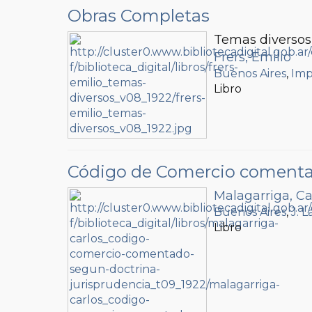
Obras Completas
Temas diversos
Frers, Emilio
Buenos Aires
,
Imp
Libro
Código de Comercio comentado
Malagarriga, Ca
Buenos Aires
,
J. 
Libro