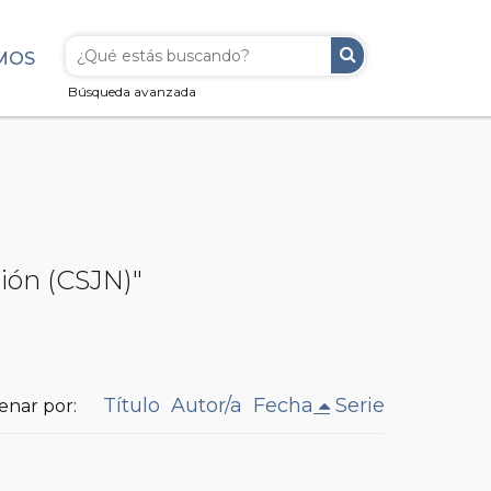
MOS
Búsqueda avanzada
ción (CSJN)"
Título
Autor/a
Fecha
Serie
enar por: