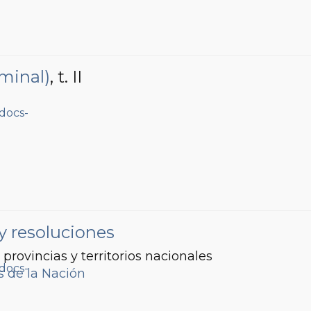
minal)
, t. II
1
y resoluciones
, provincias y territorios nacionales
s de la Nación
1