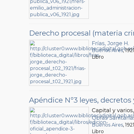
Derecho procesal (materia cri
Frías, Jorge H.
Buenos Aires
, 192
Libro
Apéndice N°3 leyes, decretos 
Capital y varios
Obras Sanitaria
Buenos Aires
, 192
Libro