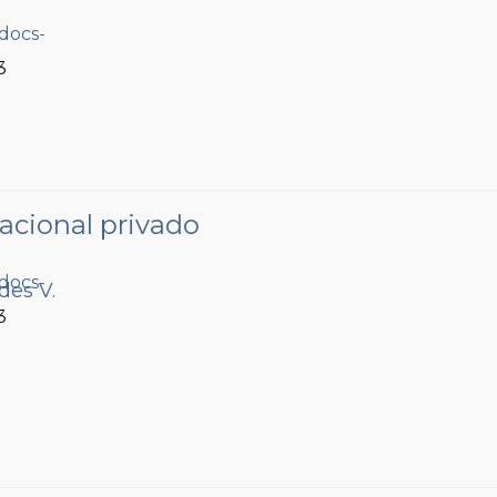
3
acional privado
ides V.
3