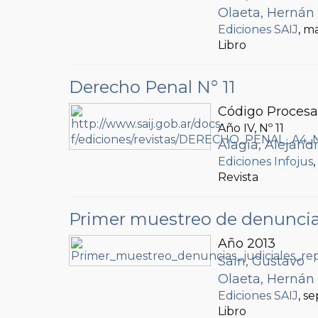
Olaeta, Hernán
Ediciones SAIJ
, m
Libro
Derecho Penal N° 11
Código Procesal
Año IV, Nº
11
Alagia, Alejand
Ediciones Infojus
Revista
Primer muestreo de denuncias
Año 2013
Sain, Gustavo
Olaeta, Hernán
Ediciones SAIJ
, s
Libro