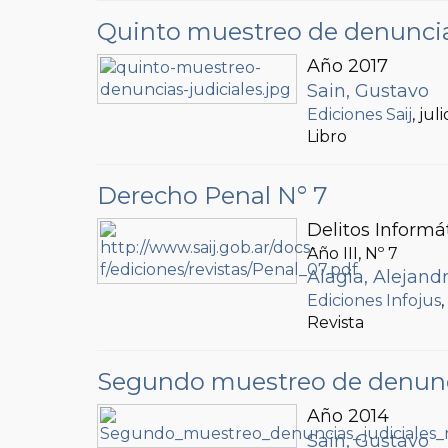
Quinto muestreo de denuncias
Año 2017
Sain, Gustavo
Ediciones Saij
, jul
Libro
Derecho Penal N° 7
Delitos Informá
Año III, Nº
7
Alagia, Alejand
Ediciones Infojus
Revista
Segundo muestreo de denuncia
Año 2014
Sain, Gustavo