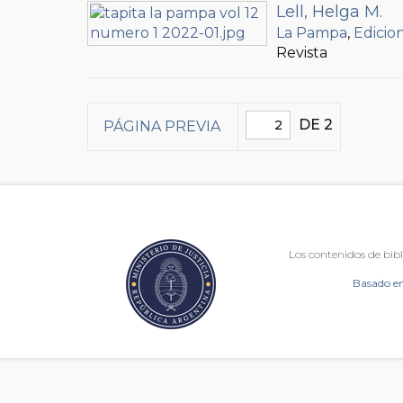
Lell, Helga M.
La Pampa
,
Edicion
Revista
DE 2
PÁGINA PREVIA
Los contenidos de bibl
Basado en