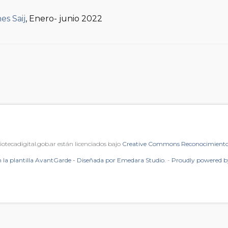
es Saij
, Enero- junio 2022
iotecadigital.gob.ar están licenciados bajo
Creative Commons Reconocimiento 
 la plantilla AvantGarde - Diseñada por Emedara Studio.
-
Proudly powered 