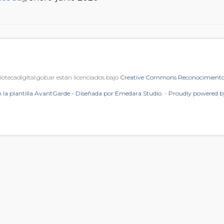
iotecadigital.gob.ar están licenciados bajo
Creative Commons Reconocimiento 
 la plantilla AvantGarde - Diseñada por Emedara Studio.
-
Proudly powered 