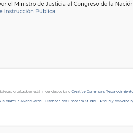
r el Ministro de Justicia al Congreso de la Nació
 e Instrucción Pública
iotecadigital.gob.ar están licenciados bajo
Creative Commons Reconocimiento 
 la plantilla AvantGarde - Diseñada por Emedara Studio.
-
Proudly powered 