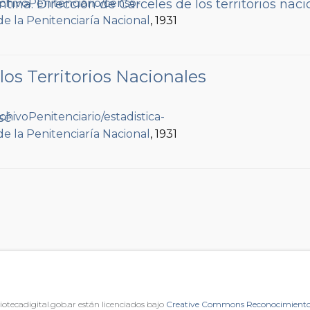
tina. Dirección de Cárceles de los territorios naci
de la Penitenciaría Nacional
, 1931
 los Territorios Nacionales
sé
de la Penitenciaría Nacional
, 1931
iotecadigital.gob.ar están licenciados bajo
Creative Commons Reconocimiento 