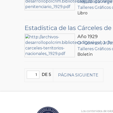
Republica Argen
Talleres Gráficos 
Libro
Estadística de las Cárceles de
Año 1929
O´Connor, J. Jo
Talleres Gráficos 
Boletín
DE 5
PÁGINA SIGUIENTE
Los contenidos de bibl