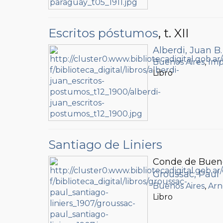
Escritos póstumos
, t. XII
Alberdi, Juan B.
Buenos Aires
,
Imp
Libro
Santiago de Liniers
Conde de Buenos
Groussac, Paul
Buenos Aires
,
Arn
Libro