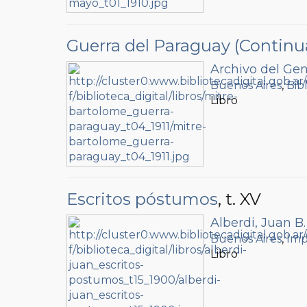
Guerra del Paraguay (Continu
Archivo del Gen
Buenos Aires
,
Bib
Libro
Escritos póstumos
, t. XV
Alberdi, Juan B.
Buenos Aires
,
Imp
Libro