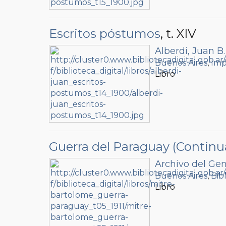
Escritos póstumos
, t. XIV
Alberdi, Juan B.
Buenos Aires
,
Imp
Libro
Guerra del Paraguay (Continu
Archivo del Gen
Buenos Aires
,
Bib
Libro