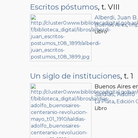
Escritos póstumos
, t. VIII
Alberdi, Juan B.
Buenos Aires
,
Imp
Libro
Un siglo de instituciones
, t. 1
Buenos Aires en
Saldías, Adolfo
La Plata
,
Edición O
Libro