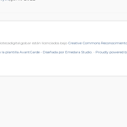
iotecadigital.gob.ar están licenciados bajo
Creative Commons Reconocimiento 
 la plantilla AvantGarde - Diseñada por Emedara Studio.
-
Proudly powered 