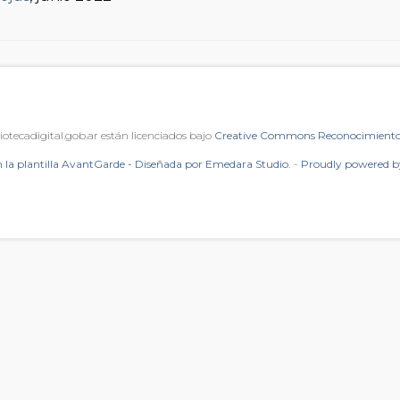
iotecadigital.gob.ar están licenciados bajo
Creative Commons Reconocimiento 
 la plantilla AvantGarde - Diseñada por Emedara Studio.
-
Proudly powered 