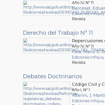
Año IV, Nº
11
Barcesat, Eduar
Ediciones Infojus
Revista
Derecho del Trabajo N° 11
Repercusiones d
Año IV, Nº
11
Fera, Mario S.
;
R
Ediciones Infojus
Revista
Debates Doctrinarios
Código Civil y 
Año I, Nº
1
Alterini, J. Mart
Ediciones Infojus