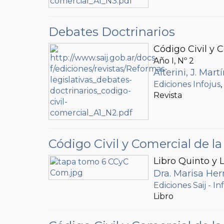
Debates Doctrinarios
Código Civil y 
Año I, Nº
2
Alterini, J. Mart
Ediciones Infojus
Revista
Código Civil y Comercial de 
Libro Quinto y L
Dra. Marisa Her
Ediciones Saij - In
Libro