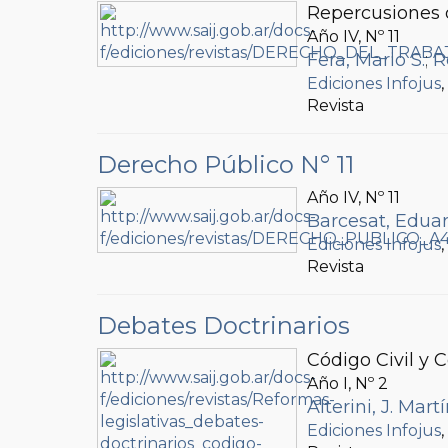
Repercusiones d
Año IV, Nº
11
Fera, Mario S.
;
R
Ediciones Infojus
Revista
Derecho Público N° 11
Año IV, Nº
11
Barcesat, Eduar
Ediciones Infojus
Revista
Debates Doctrinarios
Código Civil y 
Año I, Nº
2
Alterini, J. Mart
Ediciones Infojus