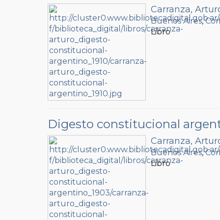
Carranza, Artur
Buenos Aires
,
Com
Libro
Digesto constitucional argen
Carranza, Artur
Buenos Aires
,
Com
Libro