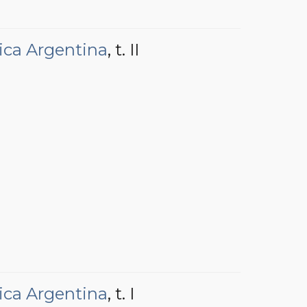
ica Argentina
, t. II
ica Argentina
, t. I