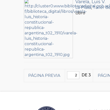
Varela, Luis V.
La Plata
,
Taller d
Libro
DE 3
PÁGINA PREVIA
PÁGIN