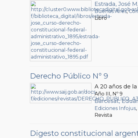
Estrada, José M
Buenos Aires
,
Com
Libro
Derecho Público N° 9
A 20 años de la
Año III, Nº
9
Barcesat, Eduar
Ediciones Infojus
Revista
Digesto constitucional argen