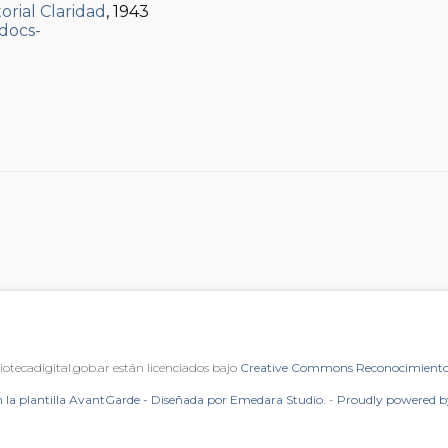
torial Claridad
, 1943
iotecadigital.gob.ar están licenciados bajo
Creative Commons Reconocimiento 
 la plantilla AvantGarde - Diseñada por Emedara Studio.
-
Proudly powered 