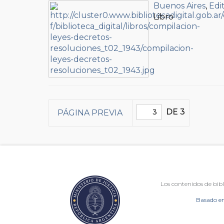
Buenos Aires
,
Edi
Libro
DE 3
PÁGINA PREVIA
Los contenidos de bibl
Basado en