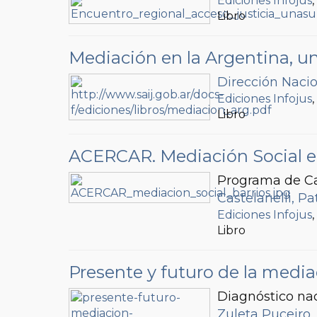
Ediciones Infojus
Libro
Mediación en la Argentina, un
Dirección Nacio
Ediciones Infojus
Libro
ACERCAR. Mediación Social en
Programa de Ca
Castelanelli, Pat
Ediciones Infojus
Libro
Presente y futuro de la medi
Diagnóstico nac
Zuleta Puceiro,