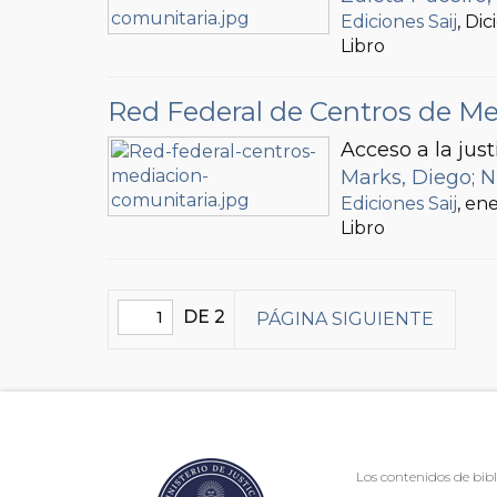
Ediciones Saij
, Di
Libro
Red Federal de Centros de M
Acceso a la just
Marks, Diego
;
N
Ediciones Saij
, en
Libro
DE 2
PÁGINA SIGUIENTE
Los contenidos de bibl