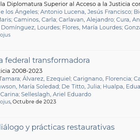
la Diplomatura Superior al Acceso a la Justicia co
e los Ángeles
;
Antonio Lucena, Jesús Francisco
;
Bi
Maris
;
Caminos, Carla
;
Carlavan, Alejandro
;
Cura, An
;
Domínguez, Lourdes
;
Flores, María Lourdes
;
Gonza
a
fojus
;
Guerra Calisaya, Yaruxa
;
Leiva, Débora
;
Leiva, Lu
, María José
;
Meza, Laura
;
Miranda, Rocío
;
Parra, 
e
;
Ancacura, Lilen Rayén
;
Rodrigo, Rosalía
;
Tapia, 
ca federal transformadora
ticia 2008-2023
 Tamara
;
Álvarez, Ezequiel
;
Carignano, Florencia
;
Ca
wson, María Soledad
;
De Titto, Julia
;
Hualpa, Edu
 Carina
;
Selleslagh, Ariel Eduardo
fojus
, Octubre de 2023
álogo y prácticas restaurativas