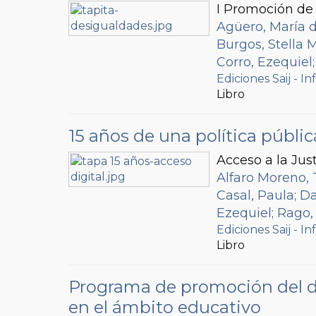
I Promoción de 
Agüero, María d
Burgos, Stella 
Corro, Ezequiel
Guajardo, Paol
Ediciones Saij - In
Libro
Diego
;
Martínez
Quintana, Jorg
15 años de una política públi
Acceso a la Jus
Alfaro Moreno,
Casal, Paula
;
Da
Ezequiel
;
Rago,
Ediciones Saij - In
Libro
Programa de promoción del di
en el ámbito educativo