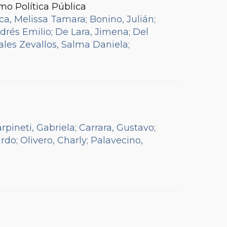
mo Política Pública
ca, Melissa Tamara
;
Bonino, Julián
;
drés Emilio
;
De Lara, Jimena
;
Del
les Zevallos, Salma Daniela
;
ciana
;
Lovos, Cinthia Soledad
;
Marks,
Ana Rosa Azucena
;
Pastrana, Mónica
;
Romina Aida
;
Tornello, Pierina
rpineti, Gabriela
;
Carrara, Gustavo
;
ardo
;
Olivero, Charly
;
Palavecino,