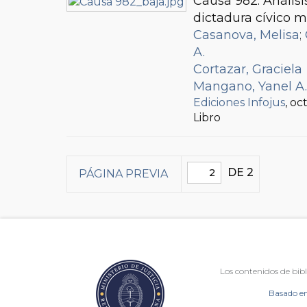
Causa 982. Análisi
dictadura cívico mi
Casanova, Melisa
;
A.
Cortazar, Graciela
Mangano, Yanel A.
Ediciones Infojus
, o
Libro
DE 2
PÁGINA PREVIA
Los contenidos de bibl
Basado en