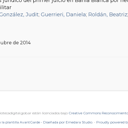
s jurídico del primer juicio en Bahía Blanca por h
litar
González, Judit
;
Guerrieri, Daniela
;
Roldán, Beatriz
ctubre de 2014
iotecadigital.gob.ar están licenciados bajo
Creative Commons Reconocimiento 
 la plantilla AvantGarde - Diseñada por Emedara Studio.
-
Proudly powered 