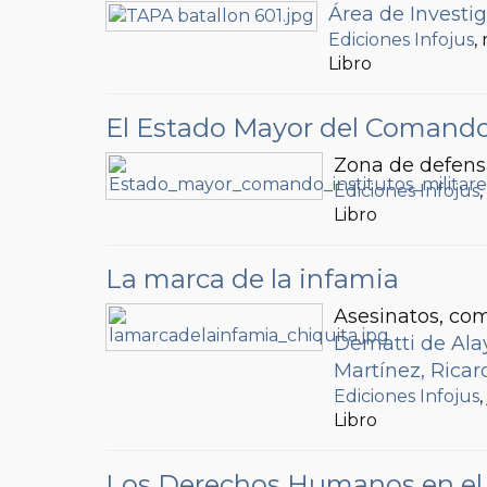
Área de Investi
Ediciones Infojus
,
Libro
El Estado Mayor del Comando 
Zona de defens
Ediciones Infojus
Libro
La marca de la infamia
Asesinatos, co
Dematti de Ala
Martínez, Ricar
Ediciones Infojus
Libro
Los Derechos Humanos en el 