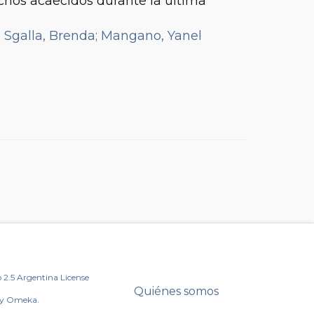
echos acaecidos durante la última
;
Sgalla, Brenda
;
Mangano, Yanel
2.5 Argentina License
Quiénes somos
by Omeka.