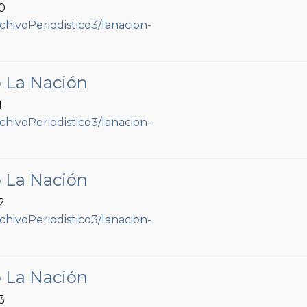
90
o La Nación
1
o La Nación
2
o La Nación
3