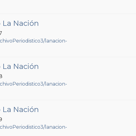
o La Nación
7
o La Nación
98
o La Nación
9