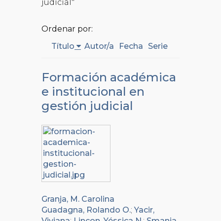
judicial"
Ordenar por:
Título
Autor/a
Fecha
Serie
Formación académica
e institucional en
gestión judicial
Granja, M. Carolina
Guadagna, Rolando O.
;
Yacir,
Viviana
;
Lincon, Yéssica N.
;
Smania,