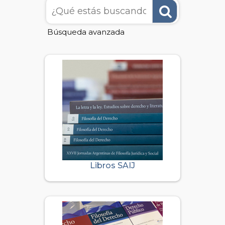
Búsqueda avanzada
Ele
des
En B
Libros SAIJ
Manu