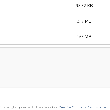
93.32 KB
3.17 MB
1.55 MB
iotecadigital.gob.ar están licenciados bajo
Creative Commons Reconocimiento 