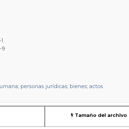
-1
-9
humana
;
personas jurídicas
;
bienes
;
actos
Tamaño del archivo