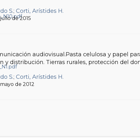
do S.
;
Corti, Arístides H.
, julio de 2015
municación audiovisual.Pasta celulosa y papel para
n y distribución. Tierras rurales, protección del 
do S.
;
Corti, Arístides H.
, mayo de 2012