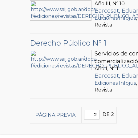
Año III, Nº
10
Barcesat, Eduar
Ediciones Infojus
Revista
Derecho Público N° 1
Servicios de co
comercializació
Año I, Nº
1
Barcesat, Eduar
Ediciones Infojus
Revista
DE 2
PÁGINA PREVIA