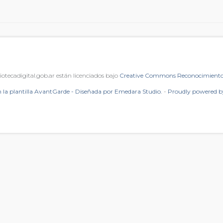
iotecadigital.gob.ar están licenciados bajo
Creative Commons Reconocimiento 
 la plantilla AvantGarde - Diseñada por Emedara Studio.
-
Proudly powered 