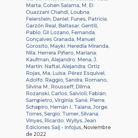
Marta
;
Cohen Salama, M
;
El
Ouazzani Chahdi, Loubna
;
Feierstein, Daniel
;
Funes, Patricia
;
Garzón Real, Baltasar
;
Gentili,
Pablo
;
Gil Lozano, Fernanda
;
Gonçalves Granada, Manuel
;
Gorosito, Mayki
;
Heredia Miranda,
Nila
;
Herrera Piñero, Mariana
;
Kaufman, Alejandro
;
Mena, J.
Martín
;
Naftal, Alejandra
;
Ortiz
Rojas, Ma. Luisa
;
Pérez Esquivel,
Adolfo
;
Raggio, Sandra
;
Romano,
Silvina M.
;
Rousseff, Dilma
;
Rozanski, Carlos
;
Salvioli, Fabián
;
Sampietro, Virginia
;
Sané, Pierre
;
Schapiro, Hernán I.
;
Taiana, Jorge
;
Torres, Sergio
;
Turner, Silvana
;
Vinyes, Ricardo
;
Wyllys, Jean
Ediciones Saij - Infojus
, Noviembre
de 2022