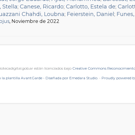
, Stella
;
Canese, Ricardo
;
Carlotto, Estela de
;
Carlo
uazzani Chahdi, Loubna
;
Feierstein, Daniel
;
Funes,
fojus
il Lozano, Fernanda
, Noviembre de 2022
;
Gonçalves Granada, Manuel
;
ñero, Mariana
;
Kaufman, Alejandro
;
Mena, J. Martín
uivel, Adolfo
;
Raggio, Sandra
;
Romano, Silvina M.
;
Sampietro, Virginia
;
Sané, Pierre
;
Schapiro, Hernán 
Vinyes, Ricardo
;
Wyllys, Jean
iotecadigital.gob.ar están licenciados bajo
Creative Commons Reconocimiento 
 la plantilla AvantGarde - Diseñada por Emedara Studio.
-
Proudly powered 