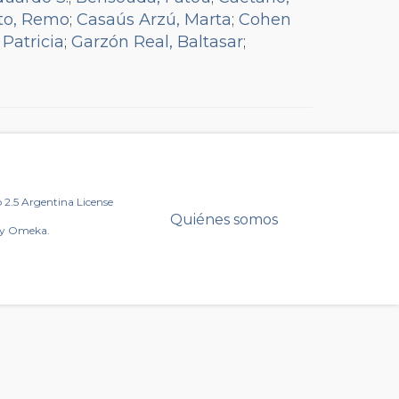
tto, Remo
;
Casaús Arzú, Marta
;
Cohen
 Patricia
;
Garzón Real, Baltasar
;
Gorosito, Mayki
;
Heredia Miranda,
;
Naftal, Alejandra
;
Ortiz Rojas, Ma.
Rousseff, Dilma
;
Rozanski, Carlos
;
I.
;
Taiana, Jorge
;
Torres, Sergio
;
2.5 Argentina License
Quiénes somos
by Omeka.