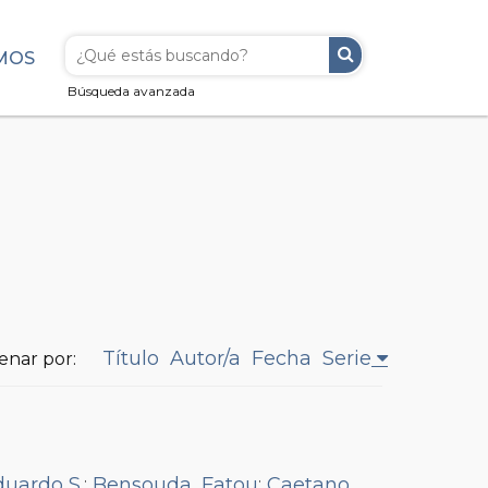
MOS
Búsqueda avanzada
Título
Autor/a
Fecha
Serie
enar por:
duardo S.
;
Bensouda, Fatou
;
Caetano,