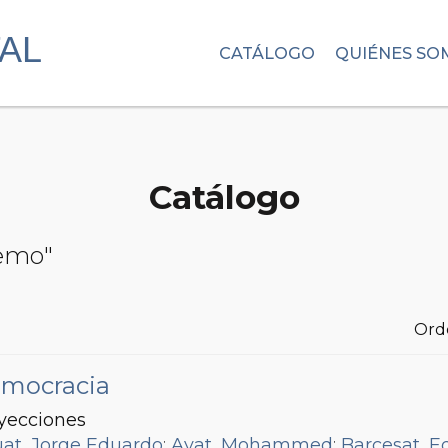
CATÁLOGO
QUIÉNES SO
Catálogo
Remo"
Ord
democracia
oyecciones
at, Jorge Eduardo
;
Ayat, Mohammed
;
Barcesat, E