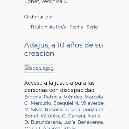
Bonet, Verónica C."
Ordenar por:
Título
Autor/a
Fecha
Serie
Adajus, a 10 años de su
creación
Acceso a la justicia para las
personas con discapacidad
Brogna, Patricia
;
Méndez, Marcela
C.
;
Mercurio, Ezequiel N.
;
Villaverde,
M. Silvia
;
Nesossi, Liliana
;
González
Bonet, Verónica C.
;
Carrera, María
D.
;
Burundarena, Lucía
;
Benavente,
María I.
;
Álvarez, Ilda H.