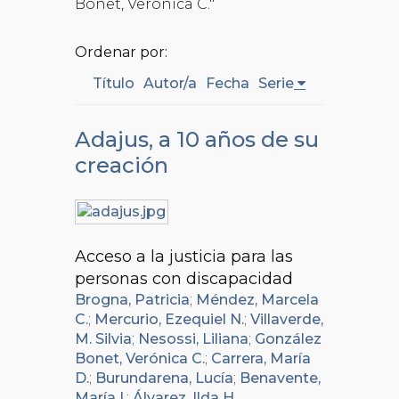
Bonet, Verónica C."
Ordenar por:
Título
Autor/a
Fecha
Serie
Adajus, a 10 años de su
creación
Acceso a la justicia para las
personas con discapacidad
Brogna, Patricia
;
Méndez, Marcela
C.
;
Mercurio, Ezequiel N.
;
Villaverde,
M. Silvia
;
Nesossi, Liliana
;
González
Bonet, Verónica C.
;
Carrera, María
D.
;
Burundarena, Lucía
;
Benavente,
María I.
;
Álvarez, Ilda H.