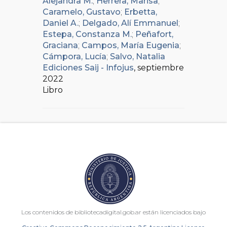
Alejandra M.
;
Herrera, Marisa
;
Caramelo, Gustavo
;
Erbetta,
Daniel A.
;
Delgado, Alí Emmanuel
;
Estepa, Constanza M.
;
Peñafort,
Graciana
;
Campos, María Eugenia
;
Cámpora, Lucía
;
Salvo, Natalia
Ediciones Saij - Infojus
, septiembre
2022
Libro
Los contenidos de bibliotecadigital.gob.ar están licenciados bajo