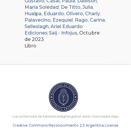
Gustavo
;
Casal, Paula
;
Dawson,
María Soledad
;
De Titto, Julia
;
Hualpa, Eduardo
;
Olivero, Charly
;
Palavecino, Ezequiel
;
Rago, Carina
;
Selleslagh, Ariel Eduardo
Ediciones Saij - Infojus
, Octubre
de 2023
Libro
Los contenidos de bibliotecadigital.gob.ar están licenciados bajo
Creative Commons Reconocimiento 2.5 Argentina License