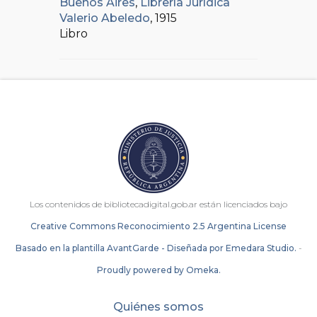
Buenos Aires
,
Librería Jurídica
Valerio Abeledo
, 1915
Libro
Los contenidos de bibliotecadigital.gob.ar están licenciados bajo
Creative Commons Reconocimiento 2.5 Argentina License
Basado en la plantilla AvantGarde - Diseñada por Emedara Studio.
-
Proudly powered by Omeka.
Quiénes somos