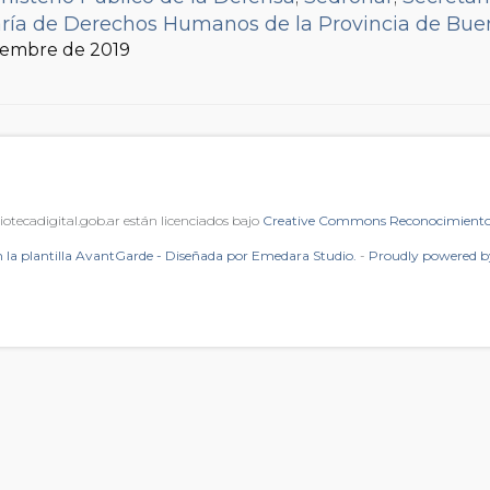
aría de Derechos Humanos de la Provincia de Bue
s y Adolescentes de CABA
ciembre de 2019
;
Asociación Pensamient
bsecretaría de Justicia y Política Criminal (Ministe
iotecadigital.gob.ar están licenciados bajo
Creative Commons Reconocimiento 
 la plantilla AvantGarde - Diseñada por Emedara Studio.
-
Proudly powered 