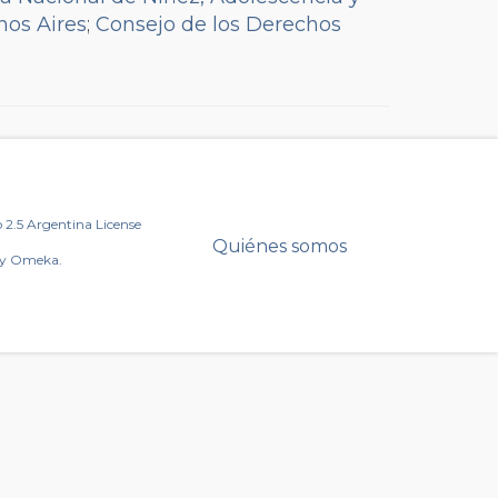
nos Aires
;
Consejo de los Derechos
o Penal
;
Procuración Penitenciaria
rio de Justicia de la Nación)
2.5 Argentina License
Quiénes somos
by Omeka.