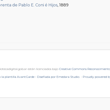
renta de Pablo E. Coni é Hijos
, 1889
iotecadigital.gob.ar están licenciados bajo
Creative Commons Reconocimiento 
 la plantilla AvantGarde - Diseñada por Emedara Studio.
-
Proudly powered 