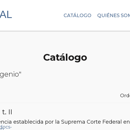
CATÁLOGO
QUIÉNES SO
Catálogo
ugenio"
Ord
, t. II
encia establecida por la Suprema Corte Federal en
io