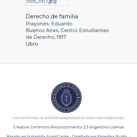
Derecho de familia
Prayones, Eduardo
Buenos Aires
,
Centro Estudiantes
de Derecho
, 1917
Libro
Los contenidos de bibliotecadigital.gob.ar están licenciados bajo
Creative Commons Reconocimiento 2.5 Argentina License
Basado en la plantilla AvantGarde - Diseñada por Emedara Studio.
-