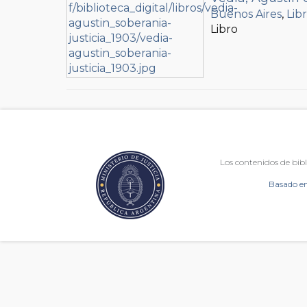
Buenos Aires
,
Lib
Libro
Los contenidos de bibl
Basado en