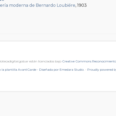
rería moderna de Bernardo Loubiére
, 1903
iotecadigital.gob.ar están licenciados bajo
Creative Commons Reconocimiento 
 la plantilla AvantGarde - Diseñada por Emedara Studio.
-
Proudly powered 