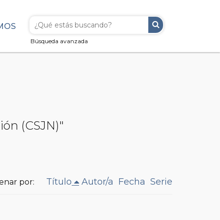
MOS
Búsqueda avanzada
ción (CSJN)"
Título
Autor/a
Fecha
Serie
enar por: