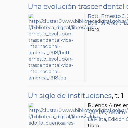
Una evolución trascendental d
Bott, Ernesto J. 
Buenos Aires
,
J. 
Libro
Un siglo de instituciones
, t. 1
Buenos Aires en
Saldías, Adolfo
La Plata
,
Edición O
Libro