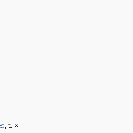
es
, t. X