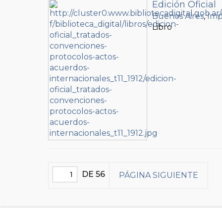
Edición Oficial
Buenos Aires
,
Imp
Libro
DE 56
PÁGINA SIGUIENTE