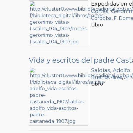
Expedidas en el
Cortés, Geróni
Córdoba
,
F. Dome
Libro
Vida y escritos del padre Cas
Saldías, Adolfo
Buenos Aires
,
Arn
Libro