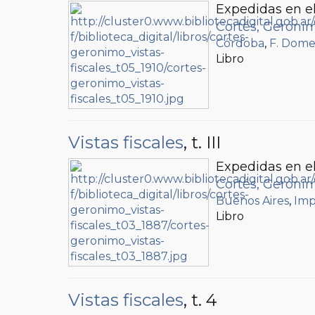
Expedidas en el
Cortés, Geróni
Córdoba
,
F. Dome
Libro
Vistas fiscales
, t. III
Expedidas en el
Cortés, Geróni
Buenos Aires
,
Imp
Libro
Vistas fiscales
, t. 4