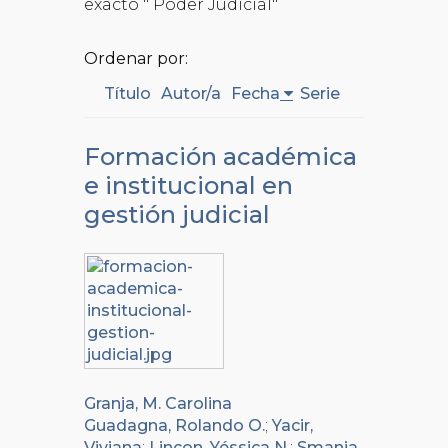
exacto " Poder Judicial"
Ordenar por:
Título
Autor/a
Fecha
Serie
Formación académica
e institucional en
gestión judicial
Granja, M. Carolina
Guadagna, Rolando O.
;
Yacir,
Viviana
;
Lincon, Yéssica N.
;
Smania,