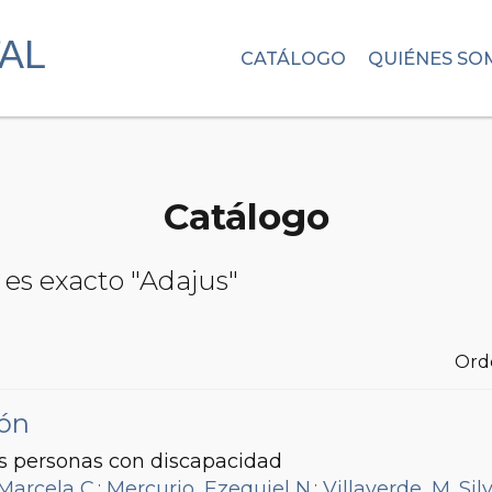
CATÁLOGO
QUIÉNES SO
Catálogo
 es exacto "Adajus"
Ord
ión
las personas con discapacidad
Marcela C.
;
Mercurio, Ezequiel N.
;
Villaverde, M. Sil