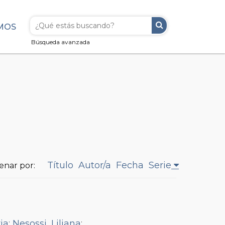
MOS
Búsqueda avanzada
Título
Autor/a
Fecha
Serie
enar por:
via
;
Nesossi, Liliana
;