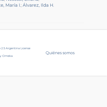
, María I.
;
Álvarez, Ilda H.
2.5 Argentina License
Quiénes somos
by Omeka.