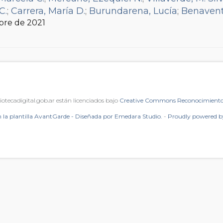
C.
;
Carrera, María D.
;
Burundarena, Lucía
;
Benavente
mbre de 2021
iotecadigital.gob.ar están licenciados bajo
Creative Commons Reconocimiento 
 la plantilla AvantGarde - Diseñada por Emedara Studio.
-
Proudly powered 