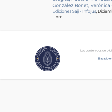
González Bonet, Verónica 
Ediciones Saij - Infojus
, Dicie
Libro
Los contenidos de bibl
Basado en