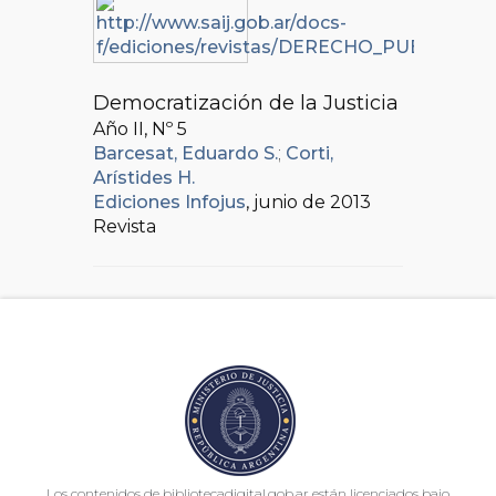
Democratización de la Justicia
Año II, Nº
5
Barcesat, Eduardo S.
;
Corti,
Arístides H.
Ediciones Infojus
, junio de 2013
Revista
Los contenidos de bibliotecadigital.gob.ar están licenciados bajo