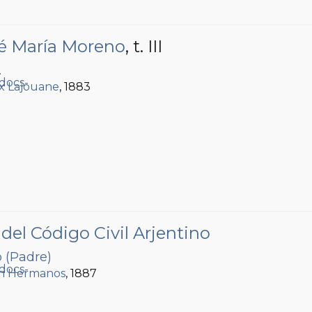
sé María Moreno
, t. III
.
ix Lajouane
, 1883
 del Código Civil Arjentino
o (Padre)
n Hermanos
, 1887