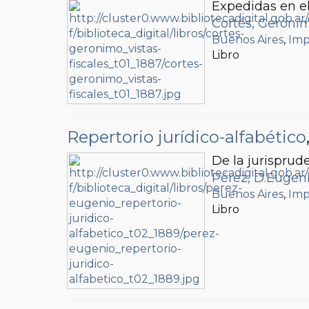
Expedidas en el
Cortés, Geróni
Buenos Aires
,
Imp
Libro
Repertorio jurídico-alfabético
De la jurisprud
Pérez, D.Eugen
Buenos Aires
,
Imp
Libro