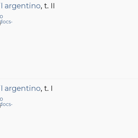
il argentino
, t. II
fo
1
il argentino
, t. I
fo
1