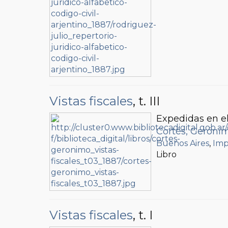
Vistas fiscales
, t. III
Expedidas en el
Cortés, Geróni
Buenos Aires
,
Imp
Libro
Vistas fiscales
, t. I