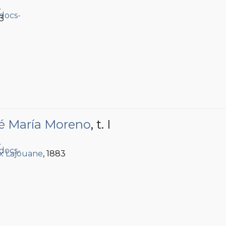
.
83
sé María Moreno
, t. I
.
ix Lajouane
, 1883