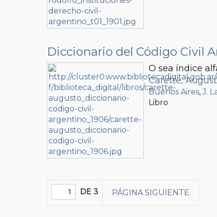
Diccionario del Código Civil 
O sea índice al
Carette, Augus
Buenos Aires
,
J. 
Libro
DE 3
PÁGINA SIGUIENTE