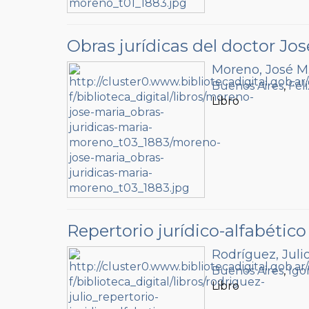
Obras jurídicas del doctor Jo
Moreno, José M
Buenos Aires
,
Fél
Libro
Repertorio jurídico-alfabético
Rodríguez, Juli
Buenos Aires
,
Igo
Libro