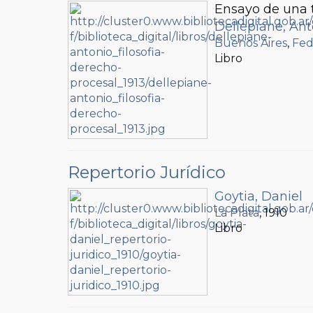
Ensayo de una t
Dellepiane, Ant
Buenos Aires
,
Fed
Libro
Repertorio Jurídico
Goytia, Daniel
La Plata
, 1910
Libro