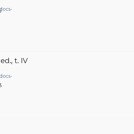
5
 ed.
, t. IV
3